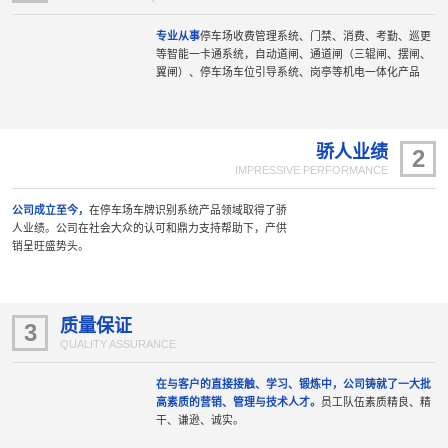
专业从事
停车场收费管理系统、门禁、消费、考勤、巡更
等智能一卡通系统，自动道闸、通道闸（三辊闸、摆闸、
翼闸）、停车场车位引导系统、岗亭等机电一体化产品
骄人业绩
2
IMPRESSIVE PERFORMANCE
公司成立至今，
在停车场车牌识别系统产品领域取得了骄
人业绩。公司在社会大众的认可和鼎力支持帮助下，产供
销呈旺盛势头。
质量保证
3
QUALITY ASSURANCE
在与客户的直接接触、学习、锻炼中，公司铸就了一大批
高素质的营销、管理与技术人才。
员工队伍素质精良、精
干、谦逊、诚实。