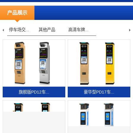
产品展示
停车场交...
其他产品
高清车牌...
旗舰版PD12车...
豪华型PD17车...