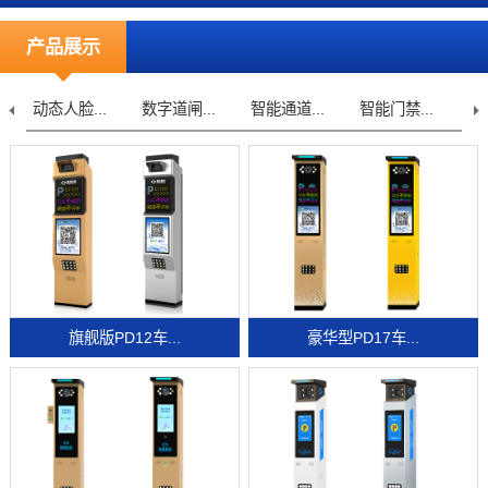
产品展示
动态人脸...
数字道闸...
智能通道...
智能门禁...
车
旗舰版PD12车...
豪华型PD17车...