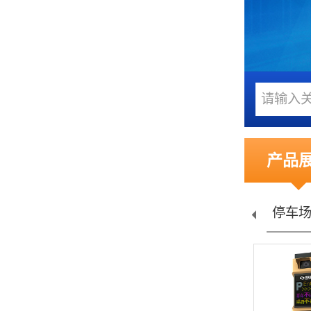
产品
禁...
车位引导...
岗亭系列
停车场交