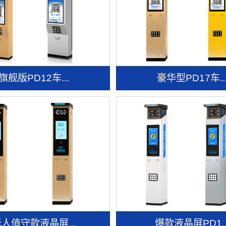
旗舰版PD12车...
豪华型PD17车..
人值守款液晶屏...
爆款液晶屏PD1..