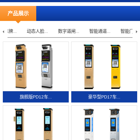
产品展示
动态人脸...
数字道闸...
智能通道...
智能门禁...
车
旗舰版PD12车...
豪华型PD17车...