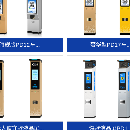
旗舰版PD12车...
豪华型PD17车..
人值守款液晶屏...
爆款液晶屏PD1..