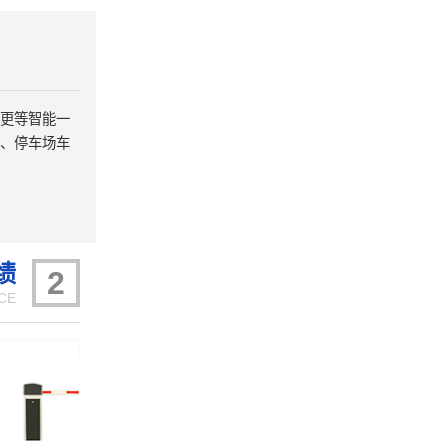
更等智能一
、停车场车
绩
2
CE