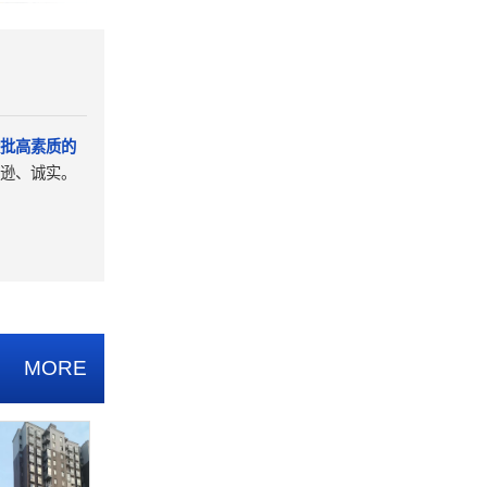
批高素质的
逊、诚实。
MORE