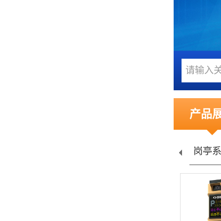
产品
禁...
车位引导...
岗亭系列
停车场交