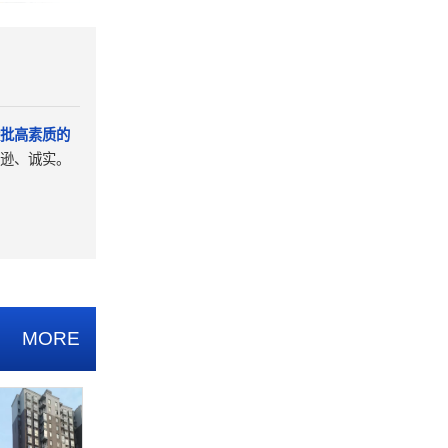
批高素质的
逊、诚实。
MORE