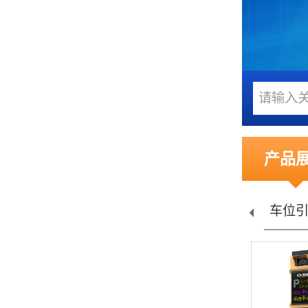
产品
通道...
智能门禁...
车位引导...
岗亭