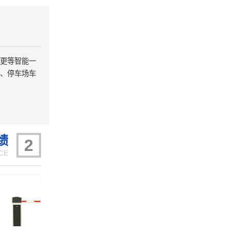
更等智能一
、停车场车
绩
2
CE