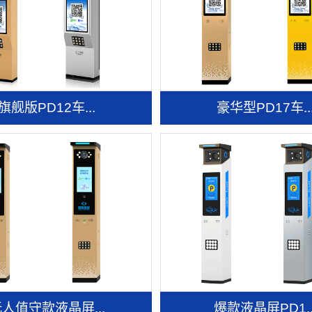
旗舰版PD12车...
豪华型PD17车..
人值守款液晶屏...
爆款液晶屏PD1..