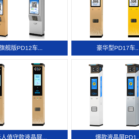
旗舰版PD12车...
豪华型PD17车..
人值守款液晶屏...
爆款液晶屏PD1..