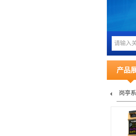
产品
禁...
车位引导...
岗亭系列
停车场交