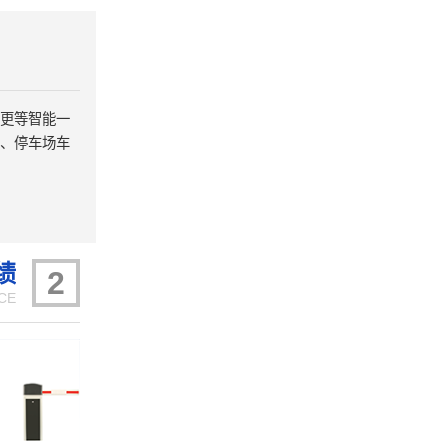
更等智能一
、停车场车
绩
2
CE