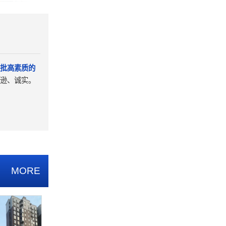
批高素质的
逊、诚实。
MORE